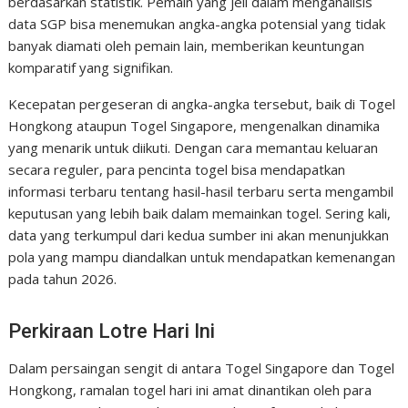
berdasarkan statistik. Pemain yang jeli dalam menganalisis
data SGP bisa menemukan angka-angka potensial yang tidak
banyak diamati oleh pemain lain, memberikan keuntungan
komparatif yang signifikan.
Kecepatan pergeseran di angka-angka tersebut, baik di Togel
Hongkong ataupun Togel Singapore, mengenalkan dinamika
yang menarik untuk diikuti. Dengan cara memantau keluaran
secara reguler, para pencinta togel bisa mendapatkan
informasi terbaru tentang hasil-hasil terbaru serta mengambil
keputusan yang lebih baik dalam memainkan togel. Sering kali,
data yang terkumpul dari kedua sumber ini akan menunjukkan
pola yang mampu diandalkan untuk mendapatkan kemenangan
pada tahun 2026.
Perkiraan Lotre Hari Ini
Dalam persaingan sengit di antara Togel Singapore dan Togel
Hongkong, ramalan togel hari ini amat dinantikan oleh para