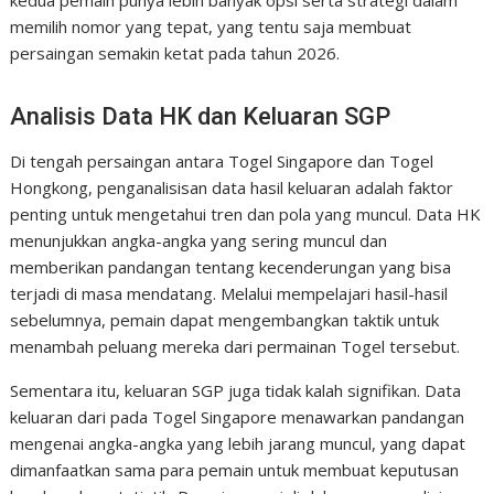
kedua pemain punya lebih banyak opsi serta strategi dalam
memilih nomor yang tepat, yang tentu saja membuat
persaingan semakin ketat pada tahun 2026.
Analisis Data HK dan Keluaran SGP
Di tengah persaingan antara Togel Singapore dan Togel
Hongkong, penganalisisan data hasil keluaran adalah faktor
penting untuk mengetahui tren dan pola yang muncul. Data HK
menunjukkan angka-angka yang sering muncul dan
memberikan pandangan tentang kecenderungan yang bisa
terjadi di masa mendatang. Melalui mempelajari hasil-hasil
sebelumnya, pemain dapat mengembangkan taktik untuk
menambah peluang mereka dari permainan Togel tersebut.
Sementara itu, keluaran SGP juga tidak kalah signifikan. Data
keluaran dari pada Togel Singapore menawarkan pandangan
mengenai angka-angka yang lebih jarang muncul, yang dapat
dimanfaatkan sama para pemain untuk membuat keputusan