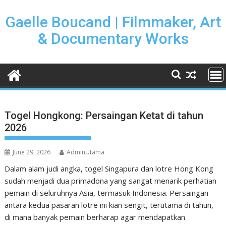
Skip
to
Gaelle Boucand | Filmmaker, Art
content
& Documentary Works
Togel Hongkong: Persaingan Ketat di tahun
2026
June 29, 2026
AdminUtama
Dalam alam judi angka, togel Singapura dan lotre Hong Kong
sudah menjadi dua primadona yang sangat menarik perhatian
pemain di seluruhnya Asia, termasuk Indonesia. Persaingan
antara kedua pasaran lotre ini kian sengit, terutama di tahun,
di mana banyak pemain berharap agar mendapatkan